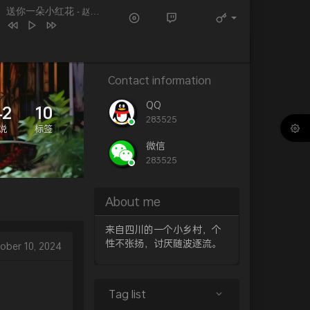
送你一朵小红花
- 赵英俊
大山
王睿卓
讲不出再见
谭咏麟
海阔天空
BEYOND
Contact information
送你一朵小红花
赵英俊
最后的莫西干人+谁能明白我
WQY
QQ
42
10
283525
篇章
张韶涵 / 王赫野
说
标签
晚风心里吹
阿梨粤
微信
283525
年少有为
李荣浩
About me
来自四川的一个小乡村，个
性不张扬，讨厌随波逐流。
ober 10, 2024
Tag list