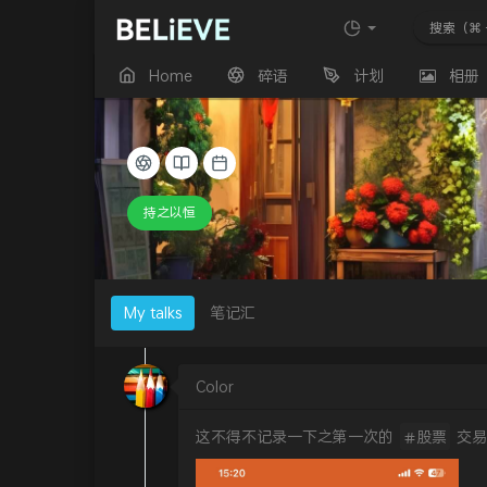
Home
碎语
计划
相册
持之以恒
My talks
笔记汇
Color
这不得不记录一下之第一次的
股票
交易