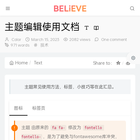
主题编辑使用文档
Author：
发
Color
March 15, 2023
2082 views
One comment
布
Categories：
971 words
技术
时
间：
Home
Text
Share to：
主题常见使用方法，标签，小技巧等在此汇总。
图标
标签页
主题 由原来的
修改为
fa fa-
fontello 
，是为了避免与fontawesome库冲突，
fontello-