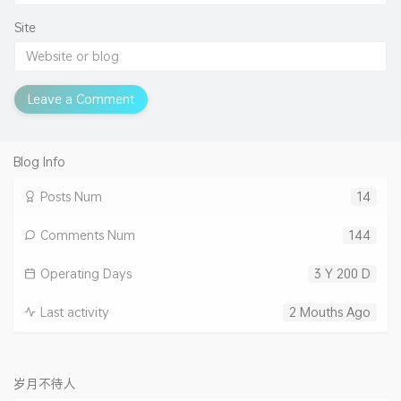
Site
Leave a Comment
Blog Info
Posts Num
14
Comments Num
144
Operating Days
3 Y 200 D
Last activity
2 Mouths Ago
岁月不待人