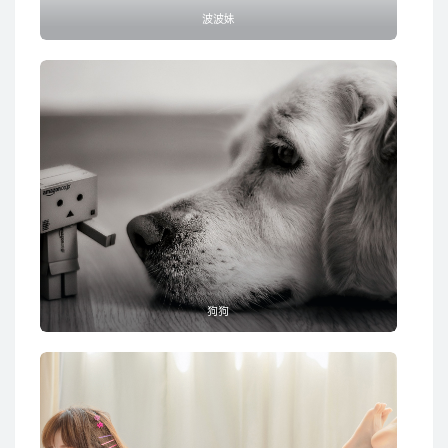
波波妹
狗狗