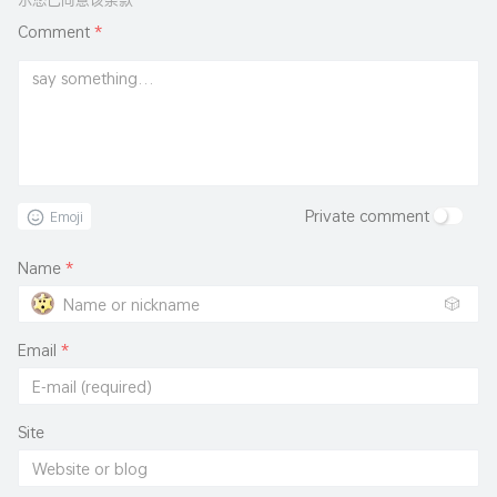
示您已同意该条款
Comment
*
Private comment
Emoji
Name
*
🎲
Email
*
Site